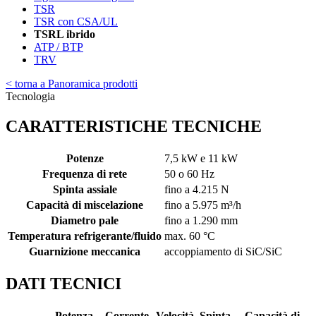
TSR
TSR con CSA/UL
TSRL ibrido
ATP / BTP
TRV
< torna a Panoramica prodotti
Tecnologia
CARATTERISTICHE TECNICHE
Potenze
7,5 kW e 11 kW
Frequenza di rete
50 o 60 Hz
Spinta assiale
fino a 4.215 N
Capacità di miscelazione
fino a 5.975 m³/h
Diametro pale
fino a 1.290 mm
Temperatura refrigerante/fluido
max. 60 °C
Guarnizione meccanica
accoppiamento di SiC/SiC
DATI TECNICI
Potenza
Corrente
Velocità
Spinta
Capacità di