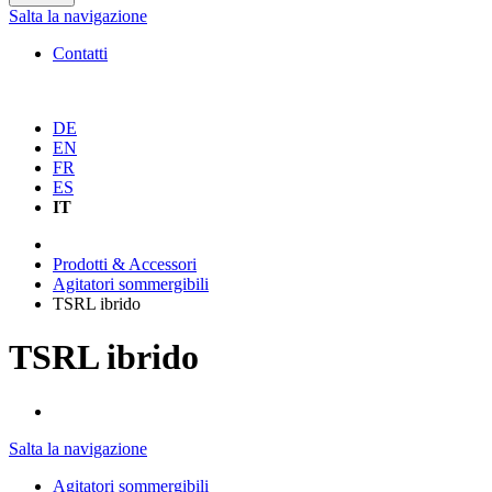
Salta la navigazione
Contatti
DE
EN
FR
ES
IT
Prodotti & Accessori
Agitatori sommergibili
TSRL ibrido
TSRL ibrido
Salta la navigazione
Agitatori sommergibili