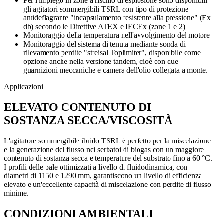
Per l'impiego in zone a rischio di esplosione sono disponibili
gli agitatori sommergibili TSRL con tipo di protezione
antideflagrante "incapsulamento resistente alla pressione" (Ex
db) secondo le Direttive ATEX e IECEx (zone 1 e 2).
Monitoraggio della temperatura nell'avvolgimento del motore
Monitoraggio del sistema di tenuta mediante sonda di
rilevamento perdite "streisal Toplimiter", disponibile come
opzione anche nella versione tandem, cioè con due
guarnizioni meccaniche e camera dell'olio collegata a monte.
Applicazioni
ELEVATO CONTENUTO DI
SOSTANZA SECCA/VISCOSITÀ
L'agitatore sommergibile ibrido TSRL è perfetto per la miscelazione
e la generazione del flusso nei serbatoi di biogas con un maggiore
contenuto di sostanza secca e temperature del substrato fino a 60 °C.
I profili delle pale ottimizzati a livello di fluidodinamica, con
diametri di 1150 e 1290 mm, garantiscono un livello di efficienza
elevato e un'eccellente capacità di miscelazione con perdite di flusso
minime.
CONDIZIONI AMBIENTALI