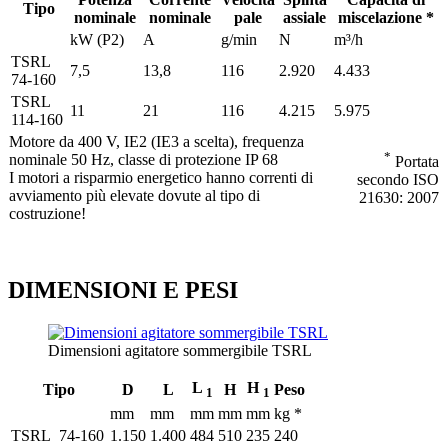
Tipo
nominale
nominale
pale
assiale
miscelazione *
kW (P2)
A
g/min
N
m³/h
TSRL
7,5
13,8
116
2.920
4.433
74-160
TSRL
11
21
116
4.215
5.975
114-160
Motore da 400 V, IE2 (IE3 a scelta), frequenza
*
nominale 50 Hz, classe di protezione IP 68
Portata
I motori a risparmio energetico hanno correnti di
secondo ISO
avviamento più elevate dovute al tipo di
21630: 2007
costruzione!
DIMENSIONI E PESI
Dimensioni agitatore sommergibile TSRL
L
H
Tipo
D
L
H
Peso
1
1
mm
mm
mm
mm
mm
kg *
TSRL 74-160
1.150
1.400
484
510
235
240