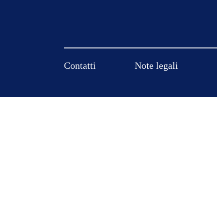
Salta
Contatti
Note legali
la
navigazione