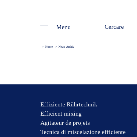
Parole
chiave
Menu
Home
News-Archiv
Effiziente Rührtechnik
Efficient mixing
Agitateur de projets
Tecnica di miscelazione efficiente